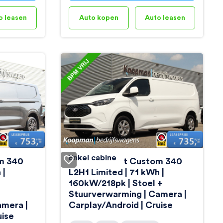
o leasen
Auto kopen
Auto leasen
Enkel cabine
om 340
Ford E-Transit Custom 340
 |
L2H1 Limited | 71 kWh |
160kW/218pk | Stoel +
Stuurverwarming | Camera |
amera |
Carplay/Android | Cruise
uise