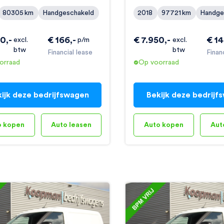
80305
km
Handgeschakeld
2018
97721
km
Handge
50
,-
€
166
,-
€
7.950
,-
€
14
excl.
p/m
excl.
btw
btw
Financial lease
Finan
orraad
Op voorraad
ijk deze bedrijfswagen
Bekijk deze bedrijf
o kopen
Auto leasen
Auto kopen
Aut