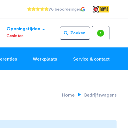
76 beoordelingen
Openingstijden
Zoeken
1
Gesloten
erenties
Werkplaats
Service & contact
Home
Bedrijfswagens