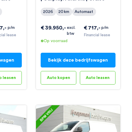
2026
20
km
Automaat
17
,-
€
39.950
,-
€
717
,-
p/m
excl.
p/m
btw
cial lease
Financial lease
Op voorraad
swagen
Bekijk deze bedrijfswagen
o leasen
Auto kopen
Auto leasen