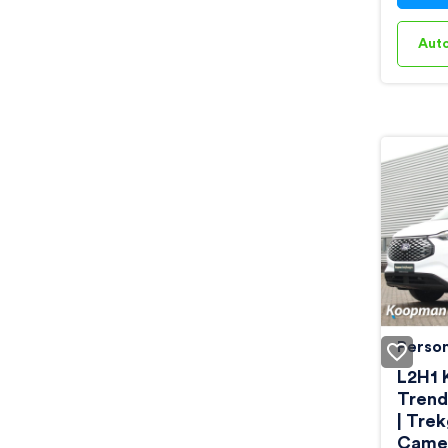
Aut
Perso
Ford 
L2H1 
Trend
| Tre
Camer