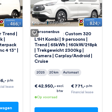
Personenbus
r Trend |
Ford E-Transit Custom 320
k |
L1H1 Kombi | 9 persoons |
nterpack
Trend | 65kWh | 160kW/218pk
nc 4 13" |
| Trekgewicht 2300kg |
Camera | Carplay/Android |
Cruise
2025
20
km
Automaat
66
,-
p/m
€
42.950
,-
€
771
,-
excl.
p/m
cial lease
btw
Financial lease
Op voorraad
swagen