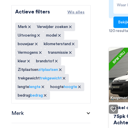
Actieve filters
Wis alles
Merk
Verwijder zoeken
120
result
Uitvoering
model
bouwjaar
kilometerstand
Vermogens
transmissie
kleur
brandstof
Zitplaatsen
zitplaatsen
trekgewicht
trekgewicht
lengte
lengte
hoogte
hoogte
bedrag
bedrag
Enkel 
Citro
Merk
75pk C
Achte