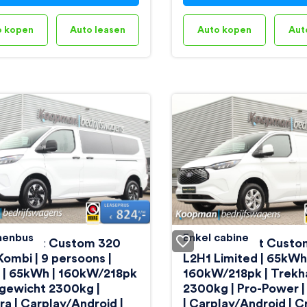
o kopen
Auto leasen
Auto kopen
Aut
nenbus
Enkel cabine
E-Transit Custom 320
Ford E-Transit Cust
Kombi | 9 persoons |
L2H1 Limited | 65kWh
 | 65kWh | 160kW/218pk
160kW/218pk | Trekh
kgewicht 2300kg |
2300kg | Pro-Power 
a | Carplay/Android |
| Carplay/Android | C