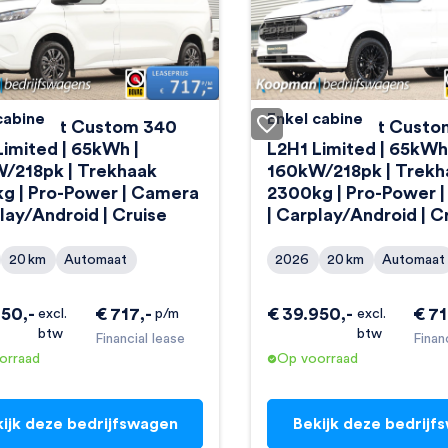
cabine
Enkel cabine
E-Transit Custom 340
Ford E-Transit Cust
Limited | 65kWh |
L2H1 Limited | 65kWh
/218pk | Trekhaak
160kW/218pk | Trekh
g | Pro-Power | Camera
2300kg | Pro-Power 
lay/Android | Cruise
| Carplay/Android | C
20
km
Automaat
2026
20
km
Automaat
950
,-
€
717
,-
€
39.950
,-
€
7
excl.
p/m
excl.
btw
btw
Financial lease
Finan
orraad
Op voorraad
ijk deze bedrijfswagen
Bekijk deze bedrijf