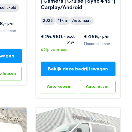
| Camera | Cruise | Sync 4 13" |
Carplay/Android
schakeld
2025
11
km
Automaat
8
,-
p/m
cial lease
€
25.950
,-
€
466
,-
excl.
p/m
btw
Financial lease
Op voorraad
swagen
Bekijk deze bedrijfswagen
o leasen
Auto kopen
Auto leasen