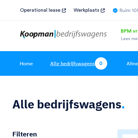
Operational lease
Werkplaats
Ruim 10
Direct r
BPM vri
Lees me
Home
Alle bedrijfswagens
Afme
0
Alle bedrijfswagens
.
Filteren