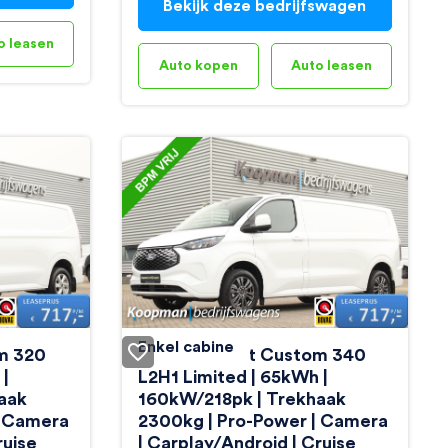
Bekijk deze bedrijfswagen
o leasen
Auto kopen
Auto leasen
Enkel cabine
om 320
Ford E-Transit Custom 340
 |
L2H1 Limited | 65kWh |
aak
160kW/218pk | Trekhaak
| Camera
2300kg | Pro-Power | Camera
ruise
| Carplay/Android | Cruise