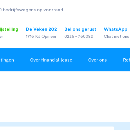
0 bedrijfswagens op voorraad
ijden
jstelling
De Veken 202
Bel ons gerust
WhatsApp
er
1716 KJ Opmeer
0226 - 760082
Chat met ons
tingen
Over financial lease
Over ons
Ref