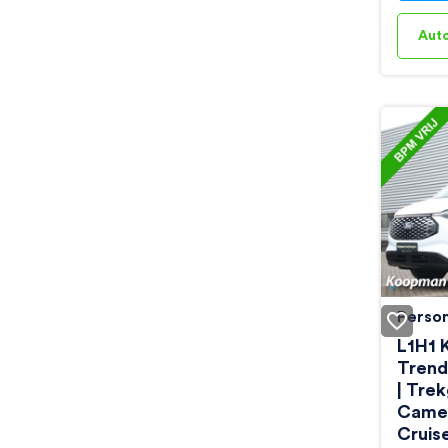
Aut
Perso
Ford 
L1H1 K
Trend
| Tre
Camer
Cruis