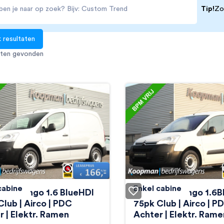
Tip!
Zo
aten gevonden
cabine
Enkel cabine
ën Berlingo 1.6 BlueHDI
Citroën Berlingo 1.6
lub | Airco | PDC
75pk Club | Airco | P
r | Elektr. Ramen
Achter | Elektr. Rame