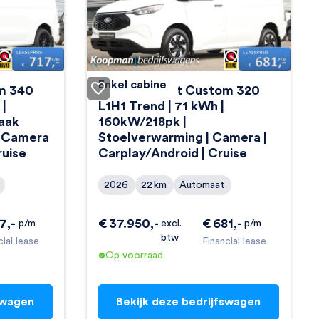
Enkel cabine
om 340
Ford E-Transit Custom 320
 |
L1H1 Trend | 71 kWh |
aak
160kW/218pk |
| Camera
Stoelverwarming | Camera |
ruise
Carplay/Android | Cruise
2026
22
km
Automaat
17
,-
€
37.950
,-
€
681
,-
p/m
excl.
p/m
btw
cial lease
Financial lease
Op voorraad
swagen
Bekijk deze bedrijfswagen