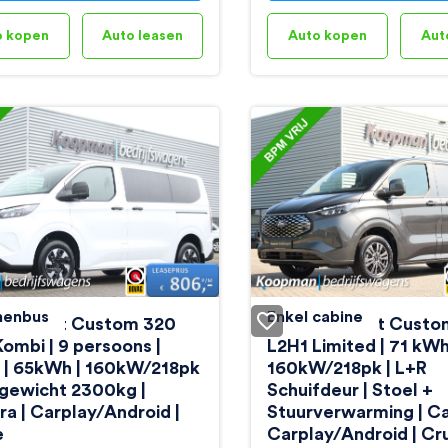
o kopen
Auto leasen
Auto kopen
Aut
nenbus
Enkel cabine
E-Transit Custom 320
Ford E-Transit Cust
ombi | 9 persoons |
L2H1 Limited | 71 kWh
 | 65kWh | 160kW/218pk
160kW/218pk | L+R
kgewicht 2300kg |
Schuifdeur | Stoel +
a | Carplay/Android |
Stuurverwarming | C
e
Carplay/Android | Cr