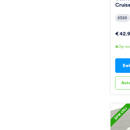
Cruis
2025
€
42.
Op vo
Bek
Aut