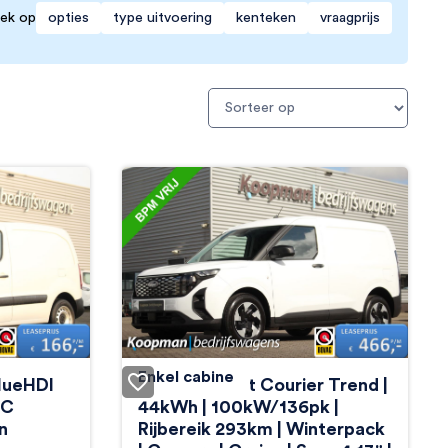
opties
type uitvoering
kenteken
vraagprijs
ek op
Enkel cabine
BlueHDI
Ford E-Transit Courier Trend |
DC
44kWh | 100kW/136pk |
n
Rijbereik 293km | Winterpack