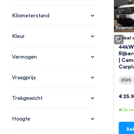
Kilometerstand
Kleur
Enkel 
Ford E
44kWh
Rijbe
Vermogen
| Came
Carpl
Vraagprijs
2025
€
25.
Trekgewicht
Op vo
Hoogte
Bek