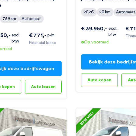
e
2026
20
km
Automaat
759
km
Automaat
€
39.950
,-
€
7
excl.
950
,-
€
771
,-
btw
excl.
p/m
Finan
btw
Op voorraad
Financial lease
orraad
Bekijk deze bedrijf
ijk deze bedrijfswagen
Auto kopen
Aut
o kopen
Auto leasen