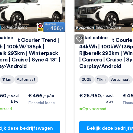
cabine
Enkel cabine
-Transit Courier Trend |
Ford E-Transit Courie
 | 100kW/136pk |
44kWh | 100kW/136p
reik 293km | Winterpack
Rijbereik 293km | Wi
ra | Cruise | Sync 4 13" |
| Camera | Cruise | Sy
ay/Android
Carplay/Android
11
km
Automaat
2025
11
km
Automaat
950
,-
€
466
,-
€
25.950
,-
€
4
excl.
p/m
excl.
btw
btw
Financial lease
Finan
orraad
Op voorraad
ijk deze bedrijfswagen
Bekijk deze bedrijf