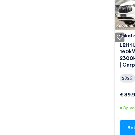
Enkel 
Ford 
L2H1 
160kW
2300k
| Carp
2026
€
39.
Op vo
Bek