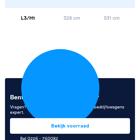
L3/H1
328 cm
531 cm
Bent u enthousiast geworden?
Vragen? Neem contact op met Ivo, onze bedrijfswagens
expert.
Bekijk voorraad
Bel 0226 - 760082