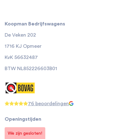
Koopman Bedrijfswagens
De Veken 202
1716 KJ Opmeer
KvK 56632487
BTW NL852226603B01
76 beoordelingen
Openingstijden
We zijn gesloten!