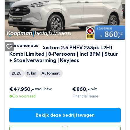
Personenbus
Ford Transit Custom 2.5 PHEV 233pk L2H1
Kombi Limited | 8-Persoons | Incl BPM | Stuur
+ Stoelverwarming | Keyless
2026
15
km
Automaat
€
47.950
,-
€
860
,-
excl. btw
p/m
Op voorraad
Financial lease
Bekijk deze bedrijfswagen