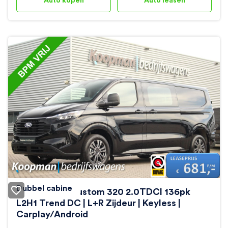
Auto kopen
Auto leasen
Dubbel cabine
Ford Transit Custom 320 2.0TDCI 136pk
L2H1 Trend DC | L+R Zijdeur | Keyless |
Carplay/Android