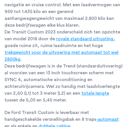
navigatie en cruise control. Met een laadvermogen van
959 tot 1.435 kilo en een geremd
aanhangwagengewicht van maximaal 2.800 kilo kan
deze bedrijfswagen elke klus klaren.
De Transit Custom 2023 onderscheid zich ten opzichte
van model 2018 door de
royale standaard uitrusting
,
goede ruime zit, ruime laadruimte en het hoge
trekgewicht voor de uitvoering met automaat tot wel
2800kg
.
Deze bedrijfswagen is in de Trend (standaarduitvoering)
al voorzien van een 13 inch touchscreen scherm met
SYNC 4, automatische airconditioning en
achteruitrijcamera. Wel zo handig met laadvloerlengte
van 2,60 (L1) tot 3 meter (L2) en een
totale lengte
tussen de 5,05 en 5,45 meter.
De Ford Transit Custom is leverbaar met
handgeschakelde versnellingsbak en 8 traps
-automaat
en als enkele en
dubbele cabine
.