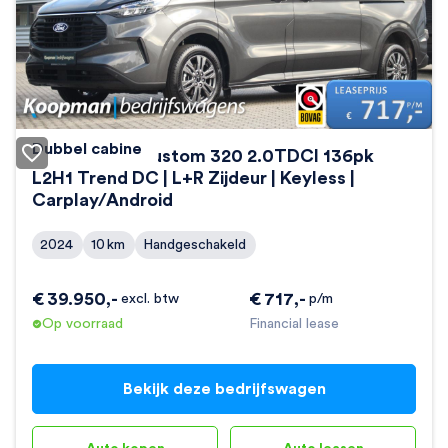
Dubbel cabine
Ford Transit Custom 320 2.0TDCI 136pk
L2H1 Trend DC | L+R Zijdeur | Keyless |
Carplay/Android
2024
10
km
Handgeschakeld
€
39.950
,-
€
717
,-
excl. btw
p/m
Op voorraad
Financial lease
Bekijk deze bedrijfswagen