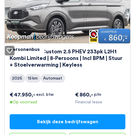
Personenbus
Ford Transit Custom 2.5 PHEV 233pk L2H1
Kombi Limited | 8-Persoons | Incl BPM | Stuur
+ Stoelverwarming | Keyless
2026
15
km
Automaat
€
47.950
,-
€
860
,-
excl. btw
p/m
Op voorraad
Financial lease
Bekijk deze bedrijfswagen