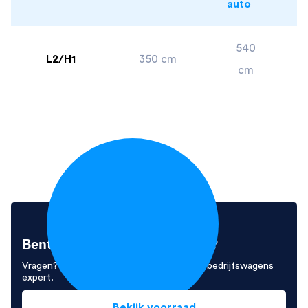
auto
540
L2/H1
350 cm
cm
Bent u enthousiast geworden?
Vragen? Neem contact op met Ivo, onze bedrijfswagens
expert.
Bekijk voorraad