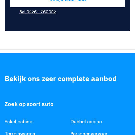
Bel 0226 - 760082
Bekijk ons zeer complete aanbod
.
Zoek op soort auto
Enkel cabine
Dubbel cabine
Terreinwagen
Personenvervoer