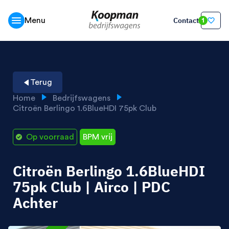
Contact
Menu
1
Terug
Home
Bedrijfswagens
Citroën Berlingo 1.6BlueHDI 75pk Club
Op voorraad
BPM vrij
Citroën Berlingo 1.6BlueHDI
75pk Club | Airco | PDC
Achter