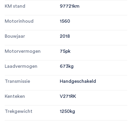
KM stand
97721
km
Motorinhoud
1560
Bouwjaar
2018
Motorvermogen
75
pk
Laadvermogen
673
kg
Transmissie
Handgeschakeld
Kenteken
V271RK
Trekgewicht
1250
kg