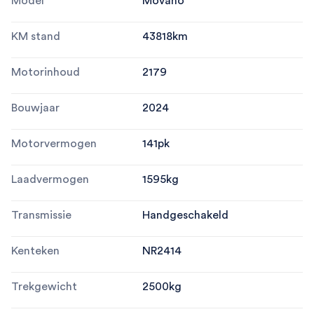
Model
Movano
KM stand
43818
km
Motorinhoud
2179
Bouwjaar
2024
Motorvermogen
141
pk
Laadvermogen
1595
kg
Transmissie
Handgeschakeld
Kenteken
NR2414
Trekgewicht
2500
kg